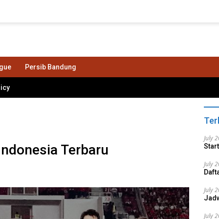
ague
Persib Bandung
licy
Ter
July 
Indonesia Terbaru
Star
July 
Daft
July 
Jadw
July 