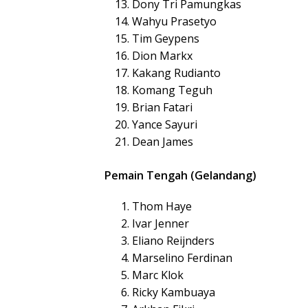
Dony Tri Pamungkas
Wahyu Prasetyo
Tim Geypens
Dion Markx
Kakang Rudianto
Komang Teguh
Brian Fatari
Yance Sayuri
Dean James
Pemain Tengah (Gelandang)
Thom Haye
Ivar Jenner
Eliano Reijnders
Marselino Ferdinan
Marc Klok
Ricky Kambuaya