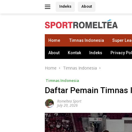
Skip
Indeks
About
to
content
Home
Timnas Indonesia
Super Le
About
Kontak
Indeks
Privacy Po
Home
Timnas Indonesia
Timnas Indonesia
Daftar Pemain Timnas 
Romeltea Sport
July 20, 2026