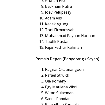
Arkhan Fikri
Beckham Putra
Joey Pelupessy
Adam Alis
Kadek Agung
Toni Firmansyah
Muhammad Rayhan Hannan
Taufik Rustam
Fajar Fathur Rahman
Pemain Depan (Penyerang / Sayap)
Ragnar Oratmangoen
Rafael Struick
Ole Romeny
Egy Maulana Vikri
Witan Sulaeman
Saddil Ramdani
Ramadhan Sananta