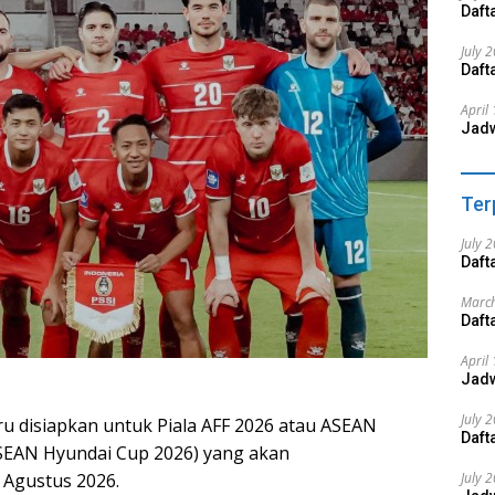
Daft
July 
Daft
April
Jadw
Ter
July 
Daft
March
Daft
April
Jadw
July 
u disiapkan untuk Piala AFF 2026 atau ASEAN
Daft
SEAN Hyundai Cup 2026) yang akan
 Agustus 2026.
July 